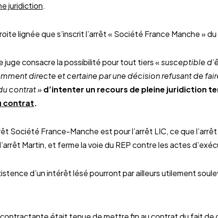
e juridiction
.
ite lignée que s’inscrit l’arrêt « Société France Manche » du 
e juge consacre la possibilité pour tout tiers «
susceptible d’ê
samment directe et certaine par une décision refusant de fai
 du contrat »
d’intenter un recours de pleine juridiction te
u contrat
.
rrêt Société France-Manche est pour l’arrêt LIC, ce que l’arr
l’arrêt Martin, et ferme la voie du REP contre les actes d’ex
istence d’un intérêt lésé pourront par ailleurs utilement soul
contractante était tenue de mettre fin au contrat du fait de d