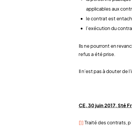
applicables aux contr
le contrat est entaché
l’exécution du contra
Ils ne pourront en revan
refus a été prise.
Il n’est pas à douter de 
CE, 30 juin 2017, Sté
[1]
Traité des contrats, p