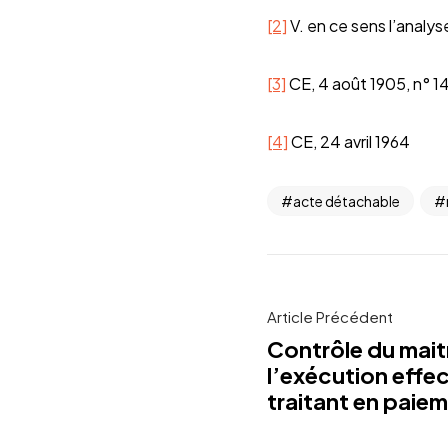
[2]
V. en ce sens l’analys
[3]
CE, 4 août 1905, n° 
[4]
CE, 24 avril 1964
acte détachable
Article Précédent
Contrôle du mait
l’exécution effec
traitant en paiem