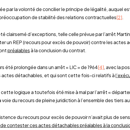
e par la volonté de concilier le principe de légalité, auquel e
a préoccupation de stabilité des relations contractuelles
[2]
.
té clairsemé d’exceptions, telle celle prévue par l’arrêt Martin
ter un REP (recours pour excès de pouvoir) contre les actes ad
sont
préalables
à la conclusion du contrat.
urs été prolongée dans un arrêt « LIC » de 1964
[4]
, avec la pos
actes détachables, et qui sont cette fois-ci relatifs à
l’exéc
, cette logique a toutefois été mise à mal par l’arrêt « dépar
a voie du recours de pleine juridiction à l’ensemble des tiers a
xistence du recours pour excès de pouvoir n’avait plus de sens, 
rs de contester ces actes détachables préalables à la conclusi