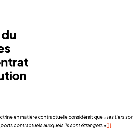
n du
es
ntrat
ution
octrine en matière contractuelle considérait que «
les tiers so
ports contractuels auxquels ils sont étrangers
»
[1]
.