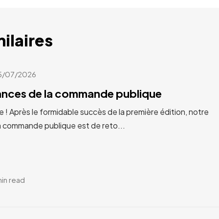
milaires
5/07/2026
cances de la commande publique
e ! Après le formidable succès de la première édition, notre
a commande publique est de reto...
min read