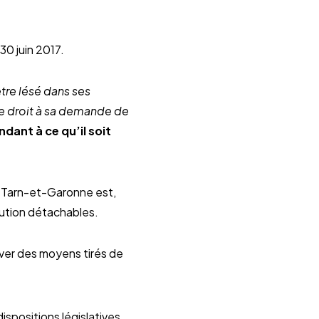
30 juin 2017.
tre lésé dans ses
re droit à sa demande de
ndant à ce qu’il soit
êt Tarn-et-Garonne est,
écution détachables.
ever des moyens tirés de
ispositions législatives