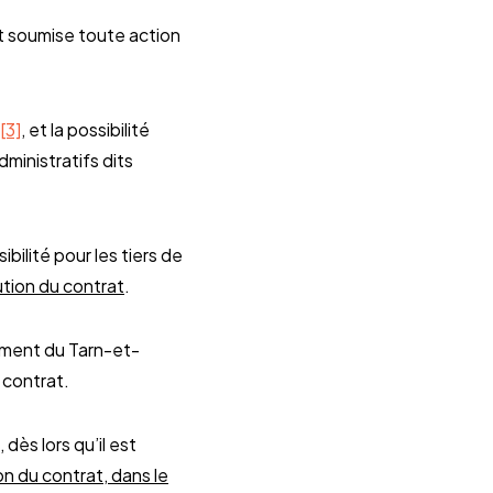
st soumise toute action
[3]
, et la possibilité
ministratifs dits
sibilité pour les tiers de
ution du contrat
.
tement du Tarn-et-
u contrat.
dès lors qu’il est
on du contrat, dans le