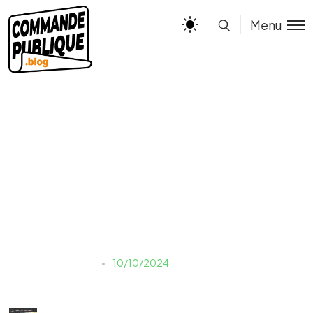
Menu
INFOG – APPEL A MANIF
D’INTERET_page-0001
estelle.morello
10/10/2024