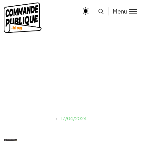
Menu
Infographie les circuits
courts
Naouale EL YAKHLIFI
17/04/2024