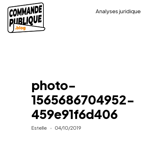
Analyses juridique
photo-
1565686704952-
459e91f6d406
Estelle
04/10/2019