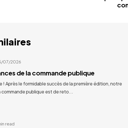
co
milaires
5/07/2026
cances de la commande publique
e ! Après le formidable succès de la première édition, notre
a commande publique est de reto...
min read