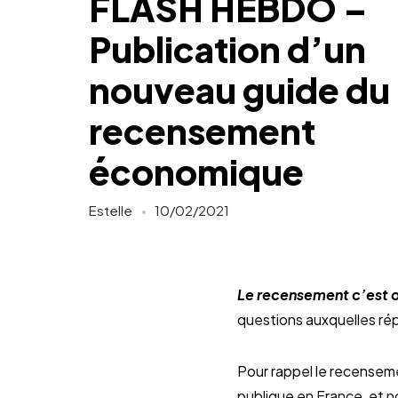
FLASH HEBDO –
Publication d’un
nouveau guide du
recensement
économique
Estelle
10/02/2021
Le recensement c’est o
questions auxquelles répo
Pour rappel le recenseme
publique en France, et 