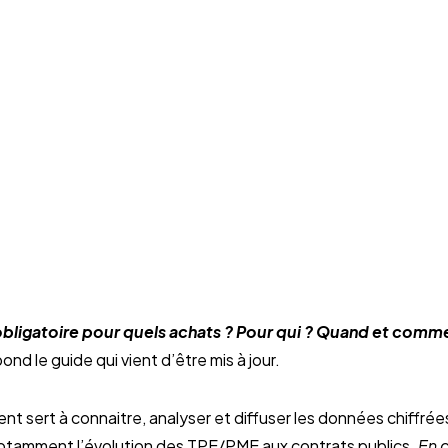
bligatoire pour quels achats ? Pour qui ? Quand et comm
nd le guide qui vient d’être mis à jour.
nt sert à connaitre, analyser et diffuser les données chiffr
notamment l’évolution des TPE/PME aux contrats publics.
En 