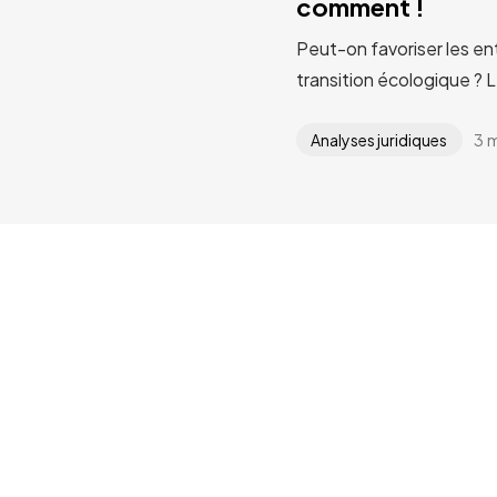
comment !
Peut-on favoriser les en
transition écologique ? 
3 
Analyses juridiques