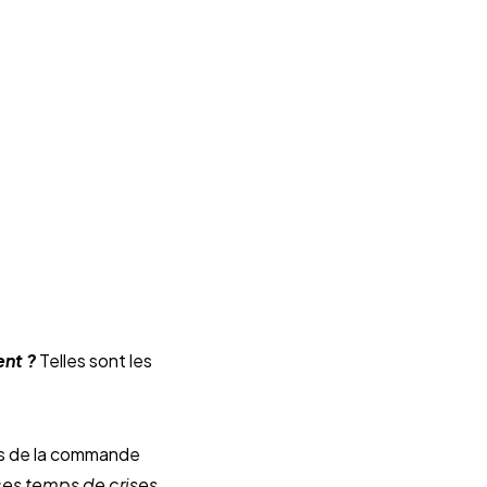
ent ?
Telles sont les
ées de la commande
ces temps de crises,