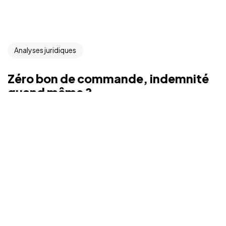
Analyses juridiques
Zéro bon de commande, indemnité
quand même ?
Un accord-cadre résilié avant même l’émission du
moindre bon de commande ouvre-t-il droit à
indemnisation ? Oui, répond le Conseil d’État, du moins
pour […]...
Justine LAUER
30/06/2026
Lire Plus