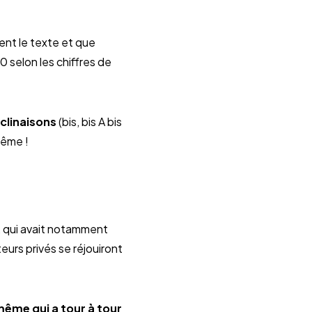
ent le texte et que
 selon les chiffres de
éclinaisons
(bis, bis A bis
même !
, qui avait notamment
teurs privés se réjouiront
même qui a tour à tour