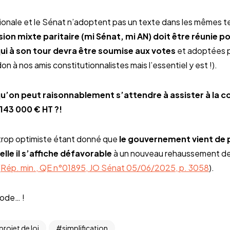
ionale et le Sénat n’adoptent pas un texte dans les mêmes te
on mixte paritaire (mi Sénat, mi AN) doit être réunie p
ui à son tour devra être soumise aux votes
et adoptées p
on à nos amis constitutionnalistes mais l’essentiel y est !).
u’on peut raisonnablement s’attendre à assister à la c
143 000 € HT ?!
trop optimiste étant donné que
le gouvernement vient de
elle il s’affiche défavorable
à un nouveau rehaussement des
(
Rép. min., QE n°01895, JO Sénat 05/06/2025, p. 3058
).
sode… !
projet de loi
simplification