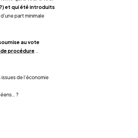
) et qui été introduits
n d’une part minimale
 soumise au vote
e de procédure
…
s issues de l’économie
péens… ?