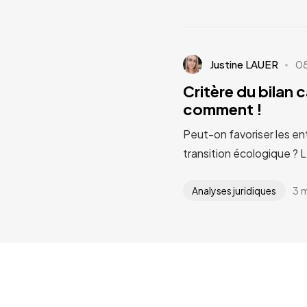
Justine LAUER
0
Critère du bilan 
comment !
Peut-on favoriser les en
transition écologique ? 
3 
Analyses juridiques