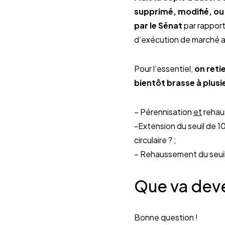
supprimé, modifié, ou 
par le Sénat
par rapport 
d’exécution de marché a
Pour l’essentiel,
on reti
bientôt brasse à plusi
– Pérennisation
et
rehaus
-Extension du seuil de 1
circulaire ? ;
– Rehaussement du seuil
Que va deven
Bonne question !