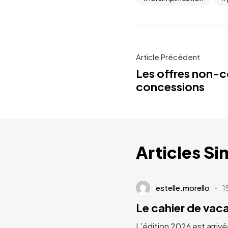
Article Précédent
Les offres non-c
concessions
Articles Si
estelle.morello
1
Le cahier de va
L’édition 2026 est arrivé