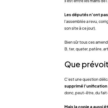
Il est entre les mains d
Les députés n’ont pa
l’assemblée a revu, corri
son site à ce jour).
Bien sûr tous ces amend
B, ter, quater, patère, 
Que prévoit 
C’est une question délic
supprimé l’unification
donc, peut-être, du fait 
Mais la copie a aussi 