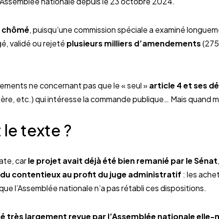
e l’Assemblée nationale depuis le 23 octobre 2024.
s chômé
, puisqu’une commission spéciale a examiné longuem
gé, validé ou rejeté
plusieurs milliers d’amendements
(2750
ements ne concernant pas que le « seul »
article 4 et ses d
artère, etc.) qui intéresse la commande publique… Mais quand 
le texte ?
ate, car
le projet avait déjà été bien remanié par le Sénat
 du contentieux au profit du juge administratif
: les ache
que l’Assemblée nationale n’a pas rétabli ces dispositions.
été très largement revue par l’Assemblée nationale elle-