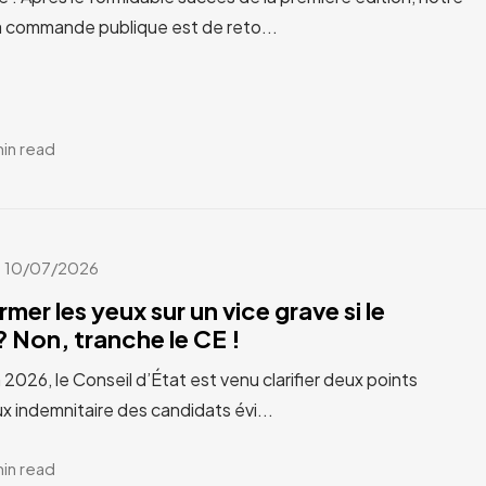
a commande publique est de reto...
min read
10/07/2026
rmer les yeux sur un vice grave si le
 Non, tranche le CE !
n 2026, le Conseil d’État est venu clarifier deux points
x indemnitaire des candidats évi...
min read