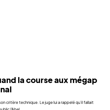
uand la course aux mégap
unal
 critère technique. Le juge lui a rappelé qu’il fallait
ublic [&hel...