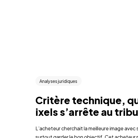
Analyses juridiques
Critère technique, q
ixels s’arrête au trib
L’acheteur cherchait la meilleure image avec son
surtout garder le bon objectif. Cet acheteur p