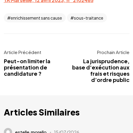
TA Marseille, 12 avril 2023, n° 2102465
enrichissement sans cause
sous-traitance
Article Précédent
Prochain Article
Peut-on limiter la
La jurisprudence,
présentation de
base d'exécution aux
candidature ?
frais et risques
d’ordre public
Articles Similaires
estelle.morello
15/07/2026