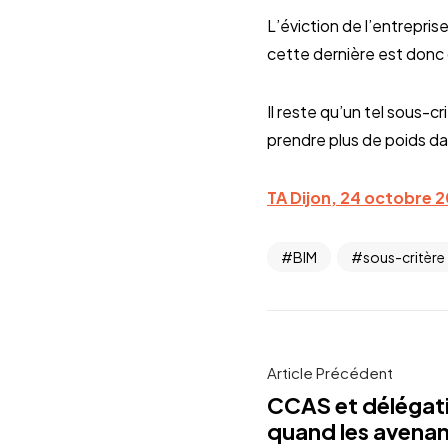
L’éviction de l’entrepri
cette dernière est don
Il reste qu’un tel sous-c
prendre plus de poids da
TA Dijon, 24 octobre 2
BIM
sous-critère
Article Précédent
CCAS et délégati
quand les avenan