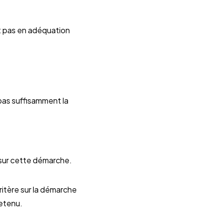
it pas en adéquation
pas suffisamment la
 sur cette démarche.
ritère sur la démarche
retenu.