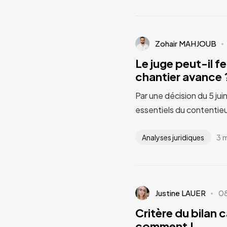
Zohair MAHJOUB
Le juge peut-il fe
chantier avance ?
Par une décision du 5 jui
essentiels du contentieu
3 
Analyses juridiques
Justine LAUER
0
Critère du bilan 
comment !