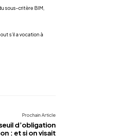
du sous-critère BIM,
out s’il a vocation à
Prochain Article
euil d’obligation
n : et si on visait