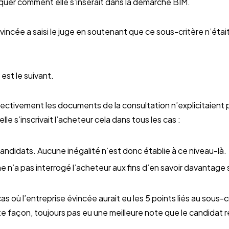
quer comment elle s’insérait dans la démarche BIM.
évincée a saisi le juge en soutenant que ce sous-critère n’éta
est le suivant.
ectivement les documents de la consultation n’explicitaient 
e s’inscrivait l’acheteur cela dans tous les cas :
andidats. Aucune inégalité n’est donc établie à ce niveau-là.
e n’a pas interrogé l’acheteur aux fins d’en savoir davantage
s où l’entreprise évincée aurait eu les 5 points liés au sous-c
ute façon, toujours pas eu une meilleure note que le candidat 