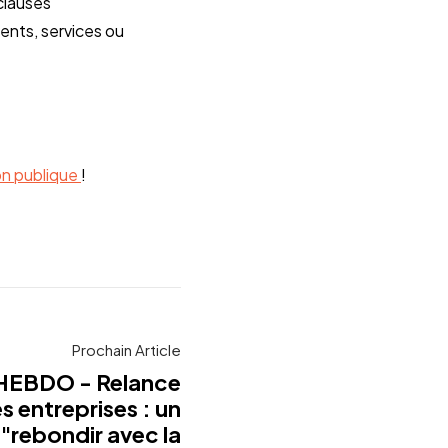
 clauses
nts, services ou
on publique
!
Prochain Article
HEBDO - Relance
 entreprises : un
"rebondir avec la