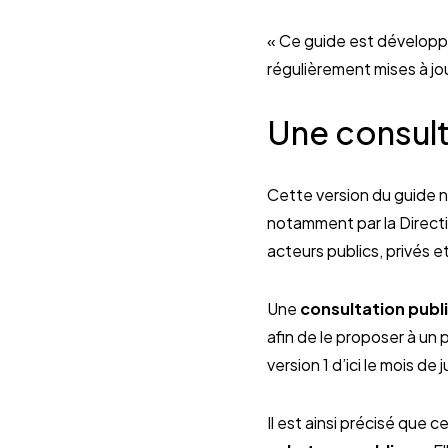
« Ce guide est développé
régulièrement mises à jou
Une consult
Cette version du guide n’
notamment par la Directi
acteurs publics, privés e
Une
consultation publ
afin de le proposer à un 
version 1 d’ici le mois de j
Il est ainsi précisé que 