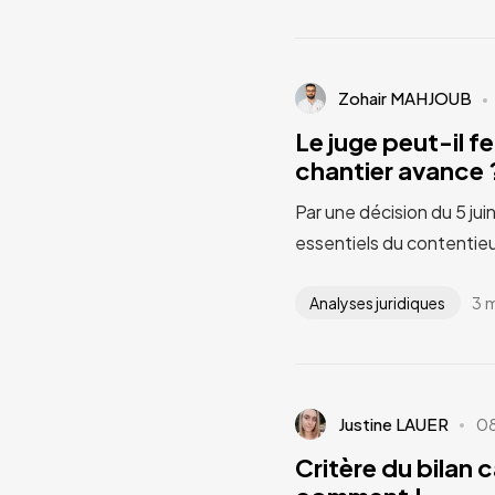
Zohair MAHJOUB
Le juge peut-il fe
chantier avance ?
Par une décision du 5 jui
essentiels du contentieu
3 
Analyses juridiques
Justine LAUER
0
Critère du bilan 