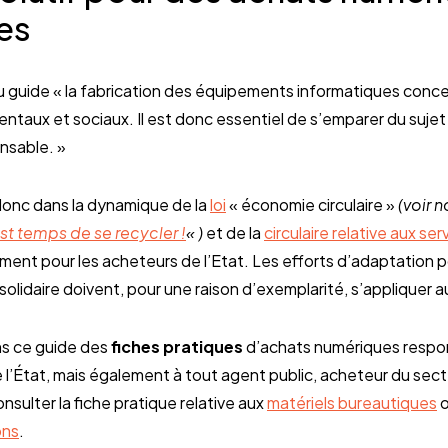
es
 du guide « la fabrication des équipements informatiques conce
taux et sociaux. Il est donc essentiel de s’emparer du sujet
onsable. »
donc dans la dynamique de la
loi
« économie circulaire »
(voir n
est temps de se recycler !
« )
et de la
circulaire relative aux ser
ent pour les acheteurs de l’Etat. Les efforts d’adaptation p
solidaire doivent, pour une raison d’exemplarité, s’appliquer au
ns ce guide des
fiches pratiques
d’achats numériques respo
e l’État, mais également à tout agent public, acheteur du sect
sulter la fiche pratique relative aux
matériels bureautiques
o
ons
.