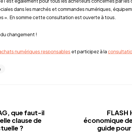
Elle l’est également pour tous les acheteurs concernés par les
ciales dans les marchés et commandes numériques, équipeme
les ». En somme cette consultation est ouverte à tous.
r du changement !
achats numériques responsables
et participez à la
consultati
e
G, que faut-il
FLASH 
velle clause de
économique des
tuelle ?
guide pour 