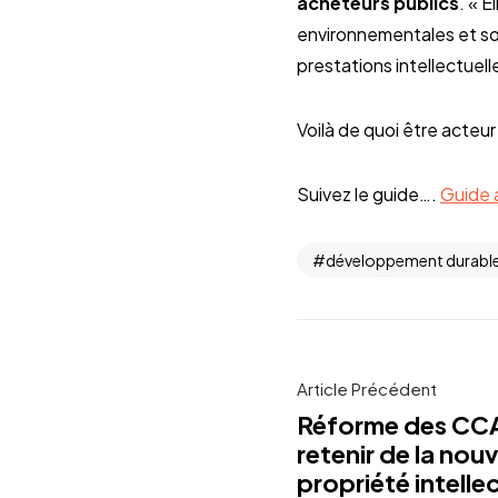
acheteurs publics
. « 
environnementales et so
prestations intellectuel
Voilà de quoi être acteu
Suivez le guide….
Guide 
développement durabl
Article Précédent
Réforme des CCA
retenir de la nou
propriété intellec