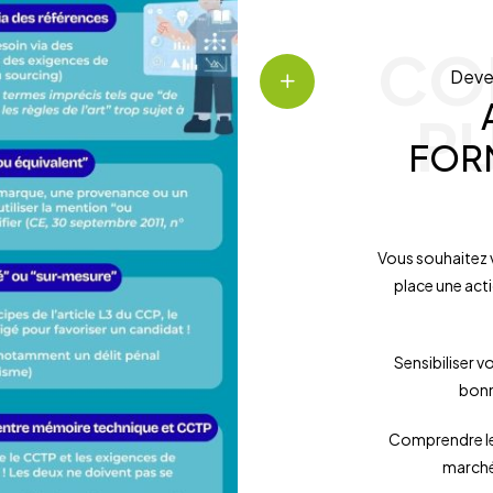
CO
Deve
P
FOR
Vous souhaitez 
place une act
Sensibiliser v
bonn
Comprendre le
marchés