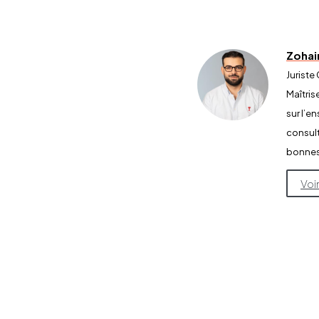
Zoha
Juriste
Maîtris
sur l’e
consult
bonnes 
Voi