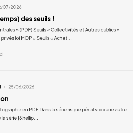
2/07/2026
temps) des seuils !
ntrales » (PDF) Seuils « Collectivités et Autres publics »
privés loi MOP » Seuils « Achet...
ad
I
25/06/2026
ion
raphie en PDF Dans la série risque pénal voici une autre
a série [&hellip...