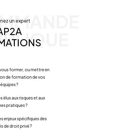
MMANDE
nez un expert
AP2A
UBLIQUE
MATIONS
vous former, ou mettre en
ion de formation de vos
équipes ?
os élus aux risques et aux
es pratiques ?
s enjeux spécifiques des
 de droit privé ?