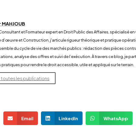
ir MAHJOUB
 Consultant et Formateur expert en Droit Public des Affaires, spécialisé
e d’œuvre et Construction, j'articule rigueur théorique et pratique opératio
nsemble du cycle de vie des marchés publics : rédaction des pièces contr
ations, analyse des offres et suivi de l’exécution. À travers ce blog, je pa
pratiques pour rendre le droit accessible, utile et appliqué sur le terrain.
r toutes les publications
Email
LinkedIn
WhatsApp