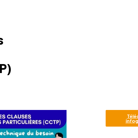
e
s
P)
Télé
infog