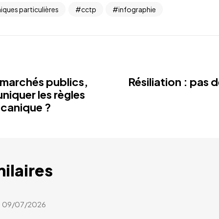
iques particulières
cctp
infographie
marchés publics,
Résiliation : pas 
quer les règles
écanique ?
milaires
09/07/2026