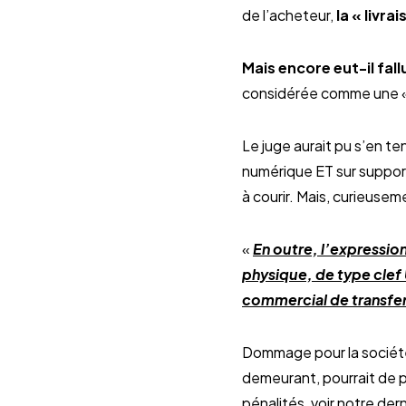
de l’acheteur,
la « livra
Mais encore eut-il fall
considérée comme une « l
Le juge aurait pu s’en te
numérique ET sur support 
à courir. Mais, curieuseme
«
En outre, l’expressio
physique, de type clef 
commercial de transfert
Dommage pour la société,
demeurant, pourrait de pl
pénalités, voir notre der