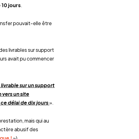
 10 jours
.
ansfer pouvait-elle être
des livrables sur support
 jours avait pu commencer
livrable sur un support
 vers un site
ce délai de dix jours
».
restation, mais qui au
ractère abusif des
que !
»).