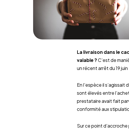
La livraison dans le c
valable ?
C’est de manièr
un récent arrêt du 19 jui
En l’espèce il s’agissait
sont élevés entre l’achet
prestataire avait fait par
conformité aux stipulatio
Sur ce point d’accroche p