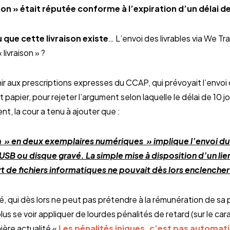
ison » était réputée conforme à l’expiration d’un délai de
u que cette livraison existe
… L’envoi des livrables via We Tr
ivraison » ?
nir aux prescriptions expresses du CCAP, qui prévoyait l’envoi 
papier, pour rejeter l’argument selon laquelle le délai de 10
nt, la cour a tenu à ajouter que :
n » en deux exemplaires numériques » implique l’envoi du 
USB ou disque gravé. La simple mise à disposition d’un lien
 de fichiers informatiques ne pouvait dès lors enclencher 
 qui dès lors ne peut pas prétendre à la rémunération de sa p
us se voir appliquer de lourdes pénalités de retard (sur le ca
nière actualité «
Les pénalités iniques, c’est pas automati