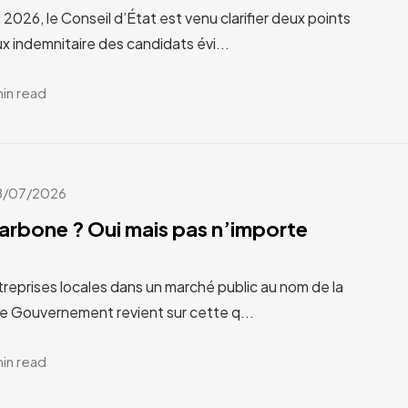
n 2026, le Conseil d’État est venu clarifier deux points
x indemnitaire des candidats évi...
min read
8/07/2026
carbone ? Oui mais pas n’importe
treprises locales dans un marché public au nom de la
Le Gouvernement revient sur cette q...
min read