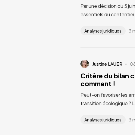
Par une décision du 5 jui
essentiels du contentieu
3 
Analyses juridiques
Justine LAUER
0
Critère du bilan 
comment !
Peut-on favoriser les en
transition écologique ? 
3 
Analyses juridiques