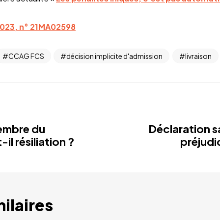
 2023, n° 21MA02598
CCAG FCS
décision implicite d'admission
livraison
membre du
Déclaration s
l résiliation ?
préjudi
milaires