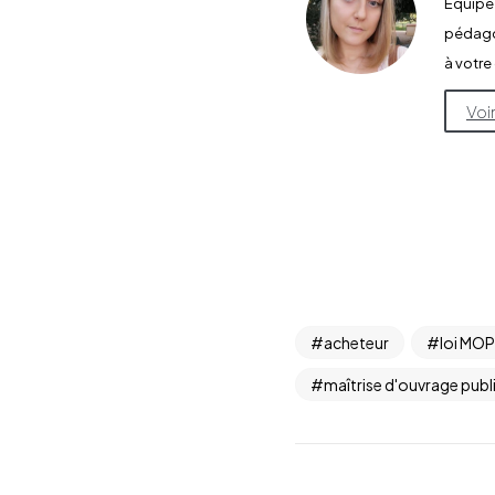
Équipe
pédagog
à votre
Voi
acheteur
loi MOP
maîtrise d'ouvrage publ