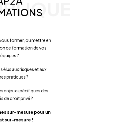
AP2A
UBLIQUE
MATIONS
vous former, ou mettre en
ion de formation de vos
équipes ?
os élus aux risques et aux
es pratiques ?
s enjeux spécifiques des
 de droit privé ?
es sur-mesure pour un
at sur-mesure !