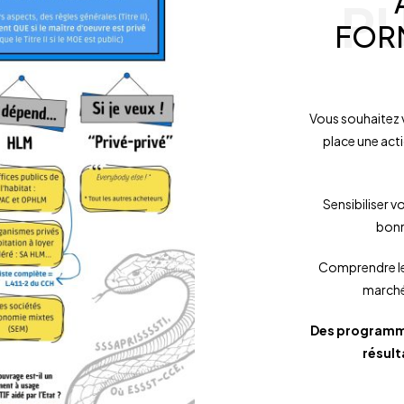
P
FOR
Vous souhaitez 
place une act
Sensibiliser v
bonn
Comprendre le
marchés
Des programm
résult