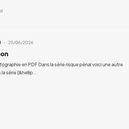
ad
I
25/06/2026
ion
raphie en PDF Dans la série risque pénal voici une autre
a série [&hellip...