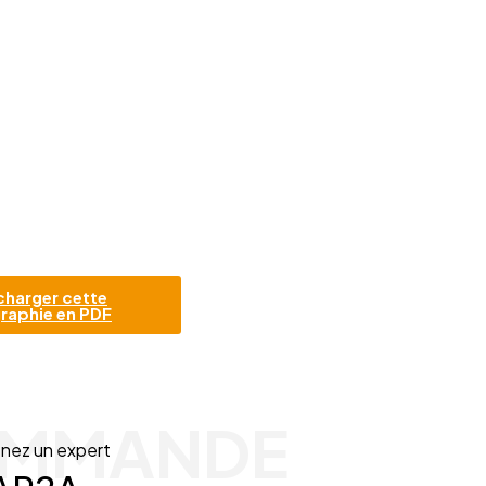
charger cette
raphie en PDF
MMANDE
nez un expert