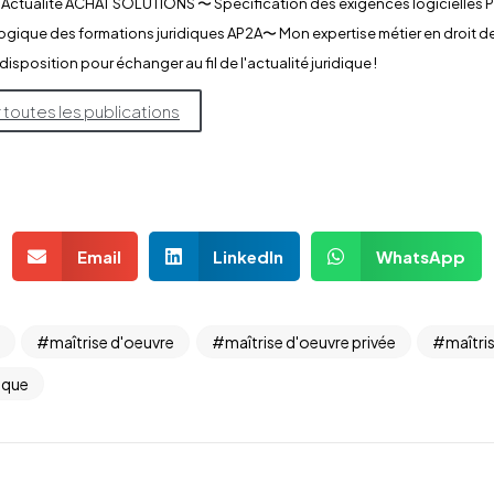
 Actualité ACHAT SOLUTIONS 〜 Spécification des exigences logicielles
ique des formations juridiques AP2A​〜 Mon expertise métier en droit 
 disposition pour échanger au fil de l'actualité juridique !
r toutes les publications
Email
LinkedIn
WhatsApp
maîtrise d'oeuvre
maîtrise d'oeuvre privée
maîtri
ique