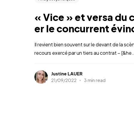
« Vice » et versa du 
er le concurrent évin
Il revient bien souvent sur le devant de la sc
recours exercé par un tiers au contrat – [&he..
Justine LAUER
21/09/2022
3 min read