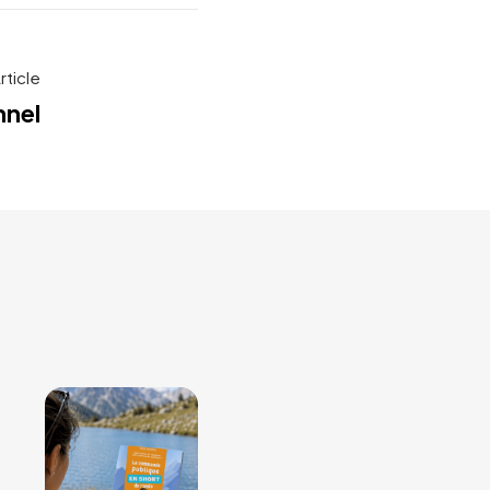
rticle
nnel