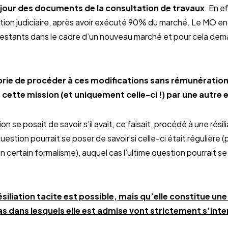
 jour des documents de la consultation de travaux
. En ef
idation judiciaire, après avoir exécuté 90% du marché. Le MO 
ux restants dans le cadre d’un nouveau marché et pour cela d
orie de procéder à ces modifications sans rémunératio
 cette mission (et uniquement celle-ci !) par une autre 
n se posait de savoir s’il avait, ce faisait, procédé à une rési
uestion pourrait se poser de savoir si celle-ci était régulièr
 certain formalisme), auquel cas l’ultime question pourrait se
résiliation tacite est possible, mais qu’elle constitue une
s dans lesquels elle est admise vont strictement s’inte