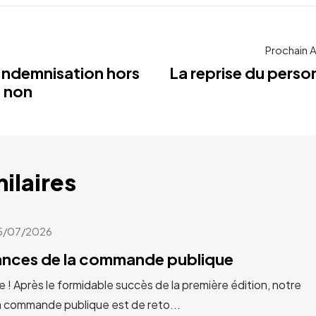
Prochain A
; Indemnisation hors
La reprise du perso
: non
milaires
5/07/2026
cances de la commande publique
e ! Après le formidable succès de la première édition, notre
a commande publique est de reto...