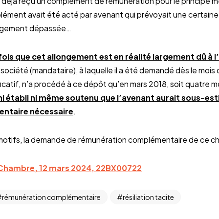
t déjà reçu un complément de rémunération pour le principe m
ment avait été acté par avenant qui prévoyait une certaine 
largement dépassée…
fois que cet allongement est en réalité largement dû à 
a société (mandataire), à laquelle il a été demandé dès le mo
atif, n’a procédé à ce dépôt qu’en mars 2018, soit quatre mois
ni établi ni même soutenu que l’avenant aurait sous-est
ntaire nécessaire
.
motifs, la demande de rémunération complémentaire de ce ch
Chambre, 12 mars 2024, 22BX00722
rémunération complémentaire
résiliation tacite