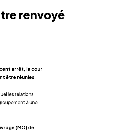
être renvoyé
cent arrêt, la cour
nt être réunies
.
el les relations
u groupement à une
uvrage (MO) de