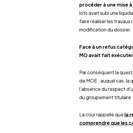
procéder à une mise à
lots avait subi une liqu
faire réaliser les trava
modification du dossier.
Face à un refus catég
MO avait fait exécuter
Par conséquent la questio
de MOE : auquel cas, la q
l’absence du respect d’un
du groupement titulaire.
La cour rappelle que
la 
comprendre que les ca