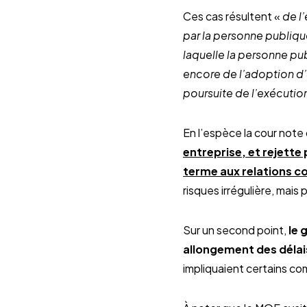
Ces cas résultent «
de l
par la personne publiqu
laquelle la personne pu
encore de l’adoption d’
poursuite de l’exécution
En l’espèce la cour note
entreprise, et rejett
terme aux relations c
risques irrégulière, mais p
Sur un second point,
le 
allongement des délai
impliquaient certains co