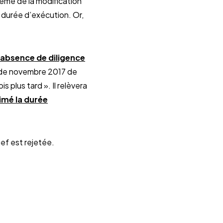
ême de la modification
durée d’exécution. Or,
l’absence de diligence
is de novembre 2017 de
 plus tard ». Il relèvera
imé la durée
ef est rejetée.