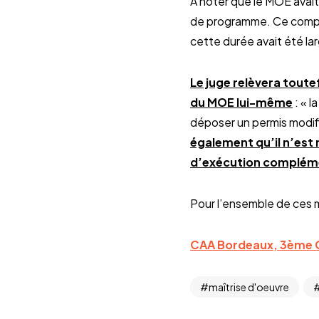
À noter que le MOE avai
de programme. Ce complé
cette durée avait été 
Le juge relèvera toute
du MOE lui-même
: « l
déposer un permis modific
également qu’il n’est 
d’exécution compléme
Pour l’ensemble de ces 
CAA Bordeaux, 3ème 
maîtrise d'oeuvre