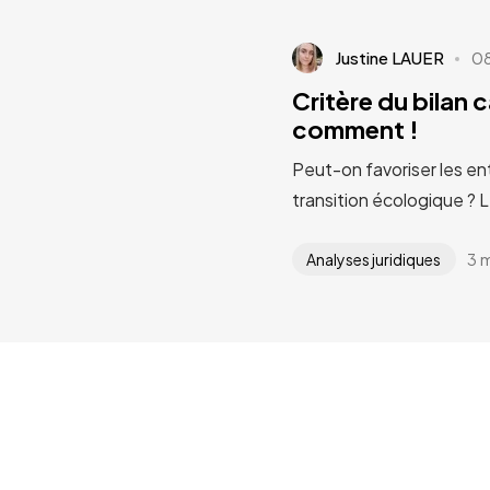
Justine LAUER
0
Critère du bilan 
comment !
Peut-on favoriser les en
transition écologique ? 
3 
Analyses juridiques