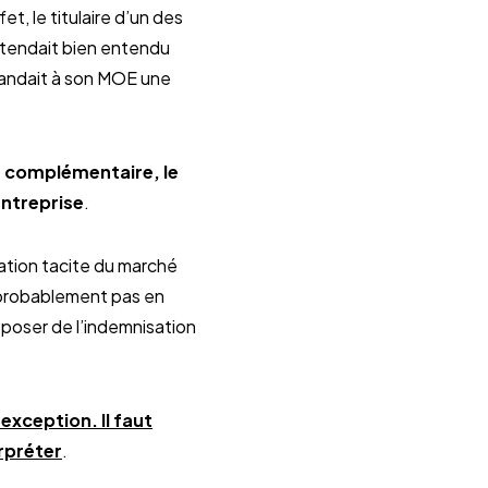
fet, le titulaire d’un des
entendait bien entendu
emandait à son MOE une
n complémentaire, le
entreprise
.
liation tacite du marché
e (probablement pas en
 poser de l’indemnisation
 exception. Il faut
rpréter
.