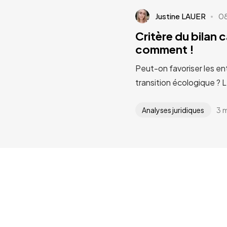
Justine LAUER
0
Critère du bilan 
comment !
Peut-on favoriser les en
transition écologique ? 
3 
Analyses juridiques