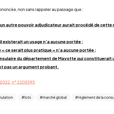
rononcée, non sans rappeler au passage que :
’un autre pouvoir adjudicateur aurait procédé de cette
il existerait un usage n’a aucune portée ;
 « ce serait plus pratique » n’a aucune portée ;
 insulaire du département de Mayotte qui constituerait u
est pas un argument probant.
. 2022, n° 2205595
nulation
lots
marché global
règlement de la consu