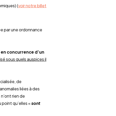
omiques) (
voir notre billet
ée par une ordonnance
se en concurrence d’un
isé sous quels auspices il
cialisée, de
nomalies liées à des
 n’ont rien de
 point qu’elles «
sont