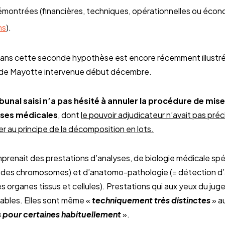
émontrées (financières, techniques, opérationnelles ou écon
ns
).
ans cette seconde hypothèse est encore récemment illustr
if de Mayotte intervenue début décembre.
ribunal saisi n’a pas hésité à annuler la procédure de mi
yses médicales
, dont
le pouvoir adjudicateur n’avait pas préc
r au principe de la décomposition en lots.
prenait des prestations d’analyses, de biologie médicale spé
des chromosomes) et d’anatomo-pathologie (= détection d’a
 organes tissus et cellules). Prestations qui aux yeux du juge
ables. Elles sont même «
techniquement très distinctes
» au
es pour certaines habituellement
».