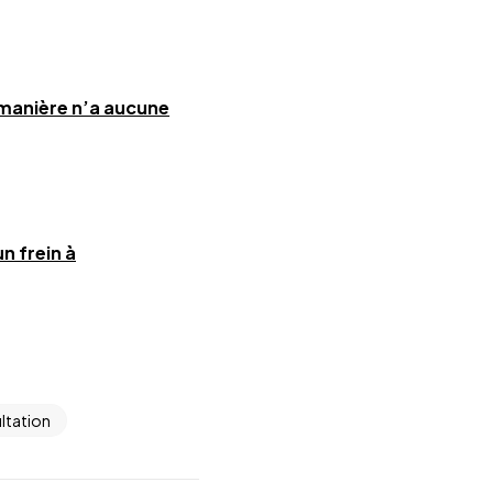
 manière n’a aucune
n frein à
ltation