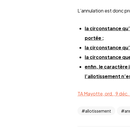
L’annulation est donc p
la circonstance qu
portée ;
la circonstance qu’
la circonstance que
enfin, le caractère
l’allotissement n’
TA Mayotte, ord., 9 déc
allotissement
an