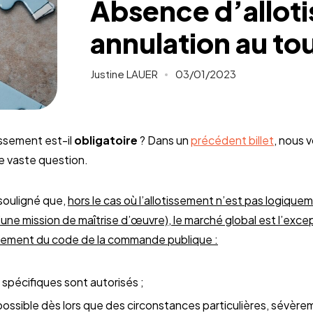
Absence d’allot
annulation au to
Justine LAUER
03/01/2023
tissement est-il
obligatoire
? Dans un
précédent billet
, nous v
e vaste question.
r souligné que,
hors le cas où l’allotissement n’est pas logique
une mission de maîtrise d’œuvre), le marché global est l’exce
ondement du code de la commande publique :
spécifiques sont autorisés ;
possible dès lors que des circonstances particulières, sévère