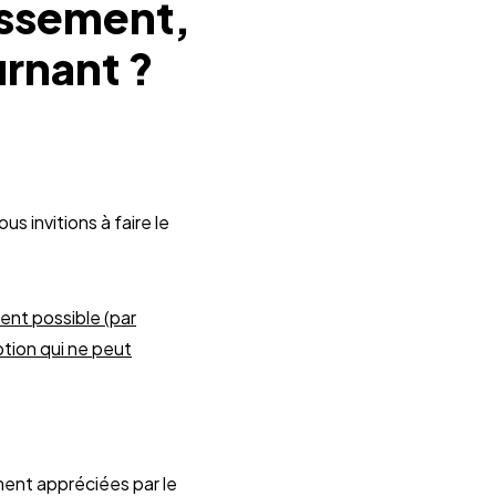
issement,
urnant ?
ous invitions à faire le
ment possible (par
ption qui ne peut
ment appréciées par le