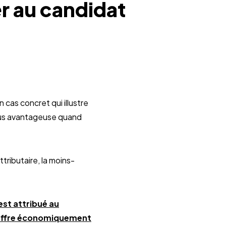
r au candidat
 cas concret qui illustre
plus avantageuse quand
tributaire, la moins-
est attribué au
l’offre économiquement