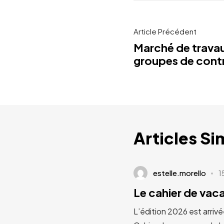
Article Précédent
Marché de travau
groupes de contr
Articles Si
estelle.morello
1
Le cahier de va
L’édition 2026 est arrivé