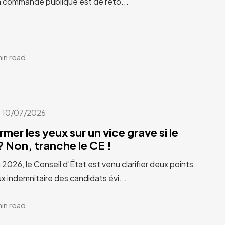
a commande publique est de reto...
min read
10/07/2026
rmer les yeux sur un vice grave si le
 Non, tranche le CE !
n 2026, le Conseil d’État est venu clarifier deux points
x indemnitaire des candidats évi...
min read