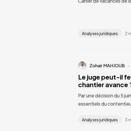
Cahier de vacances de l
2 
Analyses juridiques
Zohair MAHJOUB
Le juge peut-il fe
chantier avance ?
Par une décision du 5 jui
essentiels du contentieu
3 
Analyses juridiques