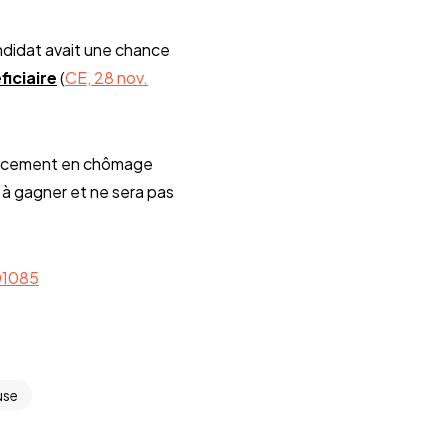
andidat avait une chance
ficiaire
(
CE, 28 nov.
placement en chômage
 à gagner et ne sera pas
01085
use