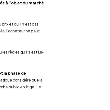
liés à l’objet du marché
prix et qu’il n’est pas
ués, l’acheteur ne peut
es règles qu’il s’est lui-
et la phase de
matique considéré que la
hé public en litige. Le