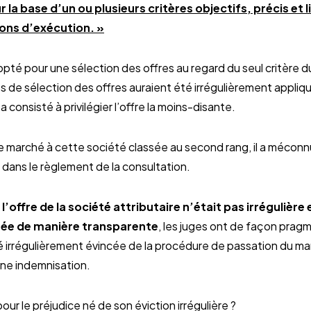
 la base d’un ou plusieurs critères objectifs, précis et 
ions d’exécution. »
 opté pour une sélection des offres au regard du seul critère du 
s de sélection des offres auraient été irrégulièrement appliq
 a consisté à privilégier l’offre la moins-disante.
e marché à cette société classée au second rang, il a méconnu l
dans le règlement de la consultation.
offre de la société attributaire n’était pas irrégulière 
née de manière transparente
, les juges ont de façon prag
 irrégulièrement évincée de la procédure de passation du marc
une indemnisation.
our le préjudice né de son éviction irrégulière ?