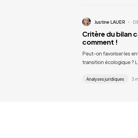
Justine LAUER
0
Critère du bilan 
comment !
Peut-on favoriser les en
transition écologique ? 
3 
Analyses juridiques