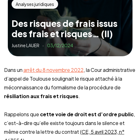
Analyses juridiques
Des risques de frais issus
des frais et risques… (II)
Justine LAUER
03/12/2024
Dans un
arrêt du 8 novembre 2022
, la Cour administrative
d’appel de Toulouse soulignait le risque attaché à la
méconnaissance du formalisme de la procédure de
résiliation aux frais et risques
.
Rappelons que
cette voie de droit est d’ordre public
,
c’est-à-dire qu’elle existe toujours dans le silence et
même contre la lettre du contrat
(CE, 5 avril 2023, n°