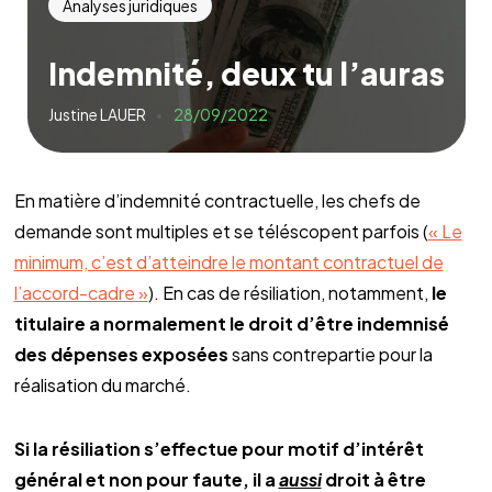
Analyses juridiques
Indemnité, deux tu l’auras
Justine LAUER
28/09/2022
En matière d’indemnité contractuelle, les chefs de
demande sont multiples et se téléscopent parfois (
« Le
minimum, c’est d’atteindre le montant contractuel de
l’accord-cadre »
). En cas de résiliation, notamment,
le
titulaire a normalement le droit d’être indemnisé
des dépenses exposées
sans contrepartie pour la
réalisation du marché.
Si la résiliation s’effectue pour motif d’intérêt
général et non pour faute, il a
aussi
droit à être