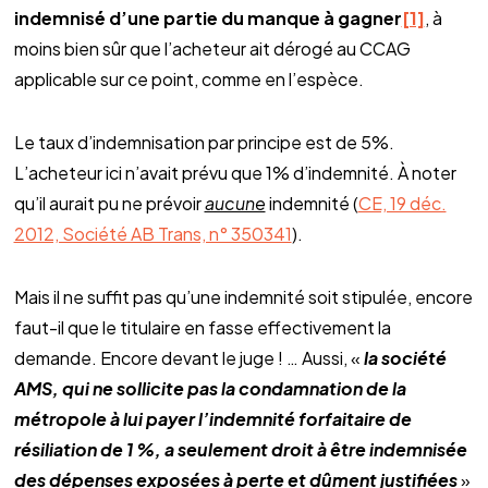
indemnisé d’une partie du manque à gagner
[1]
, à
moins bien sûr que l’acheteur ait dérogé au CCAG
applicable sur ce point, comme en l’espèce.
Le taux d’indemnisation par principe est de 5%.
L’acheteur ici n’avait prévu que 1% d’indemnité. À noter
qu’il aurait pu ne prévoir
aucune
indemnité (
CE, 19 déc.
2012, Société AB Trans, n° 350341
).
Mais il ne suffit pas qu’une indemnité soit stipulée, encore
faut-il que le titulaire en fasse effectivement la
demande. Encore devant le juge ! … Aussi, «
la société
AMS, qui ne sollicite pas la condamnation de la
métropole à lui payer l’indemnité forfaitaire de
résiliation de 1 %, a seulement droit à être indemnisée
des dépenses exposées à perte et dûment justifiées
»