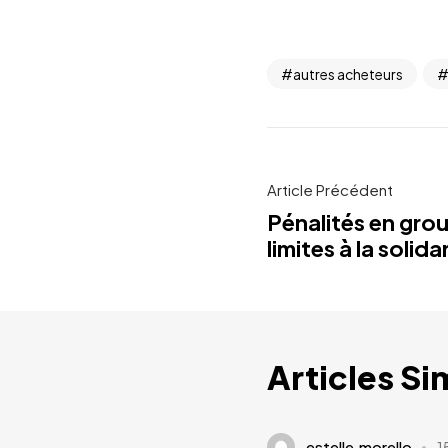
autres acheteurs
Article Précédent
Pénalités en gro
limites à la solida
Articles Si
estelle.morello
1