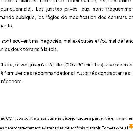
éflexes civilistes (exception d’inexécution, responsabilité
quinquennale). Les juristes privés, eux, sont fréquemme
mande publique, les règles de modification des contrats e
nants.
s sont souvent mal négociés, mal exécutés et/ou mal défend
r les deux terrains à la fois.
Chaire, ouvert jusqu’au 6 juillet (20 à 30 minutes), vise préc
t à formuler des recommandations ! Autorités contractantes, e
y répondre.
au CCP : vos contrats sont une espèce juridique à part entière, ni vraimen
r les gérer correctement existent des deux côtés du droit. Formez-vous !