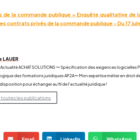
s de la commande publique » Enquête qualitative de l
les contrats privés de la commande publique – Du 17 juin a
ne LAUER
 Actualité ACHAT SOLUTIONS 〜 Spécification des exigences logicielles
ique des formations juridiques AP2A​〜 Mon expertise métier en droit 
 disposition pour échanger au fil de l'actualité juridique !
r toutes les publications
Email
LinkedIn
WhatsApp