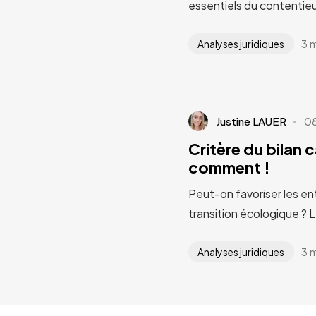
essentiels du contentieu
3 
Analyses juridiques
Justine LAUER
0
Critère du bilan 
comment !
Peut-on favoriser les en
transition écologique ? 
3 
Analyses juridiques