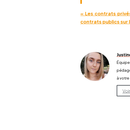
« Les contrats privé
contrats publics sur 
Justi
Équipe
pédagog
à votre
Voi