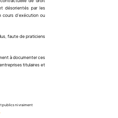
 contractuelle de droit
nt désorientés par les
n cours d’exécution ou
us, faute de praticiens
isément à documenter ces
ntreprises titulaires et
t publics ni vraiment