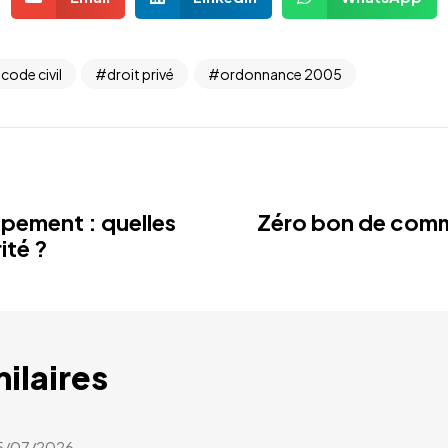
code civil
droit privé
ordonnance 2005
upement : quelles
Zéro bon de com
rité ?
milaires
5/07/2026