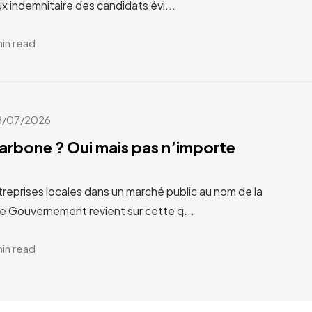
x indemnitaire des candidats évi...
min read
8/07/2026
carbone ? Oui mais pas n’importe
treprises locales dans un marché public au nom de la
Le Gouvernement revient sur cette q...
min read