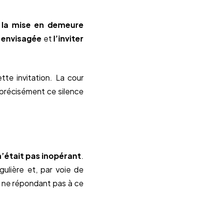
:
la mise en demeure
n envisagée
et
l’inviter
te invitation. La cour
 précisément ce silence
n’était pas inopérant
.
égulière et, par voie de
n ne répondant pas à ce