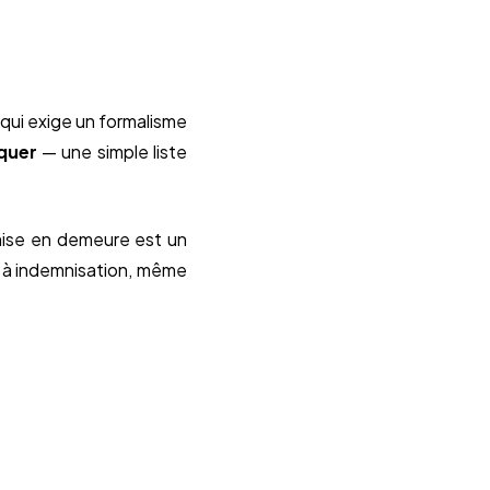
e qui exige un formalisme
iquer
— une simple liste
a mise en demeure est un
it à indemnisation, même