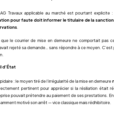
CAG Travaux applicable au marché est pourtant explicite 
iation pour faute doit
informer le titulaire de la sanctio
rvations
.
t que le courrier de mise en demeure ne comportait pas cet
 avait rejeté sa demande… sans répondre à ce moyen. C’est
n.
l d’État
pidaire : le moyen tiré de l’irrégularité de la mise en demeure
irectement pertinent pour apprécier si la résiliation était r
eprise pouvait prétendre au paiement de ses prestations. E
isamment motivé son arrêt — vice classique mais rédhibitoire.