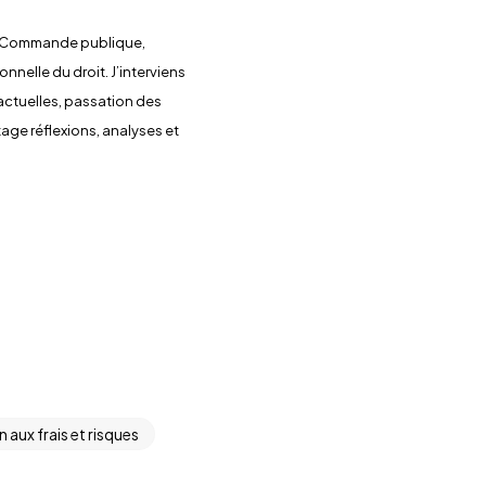
 en Commande publique,
nnelle du droit. J’interviens
actuelles, passation des
rtage réflexions, analyses et
on aux frais et risques