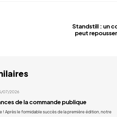
e
Standstill : un c
peut repousser 
milaires
5/07/2026
cances de la commande publique
e ! Après le formidable succès de la première édition, notre