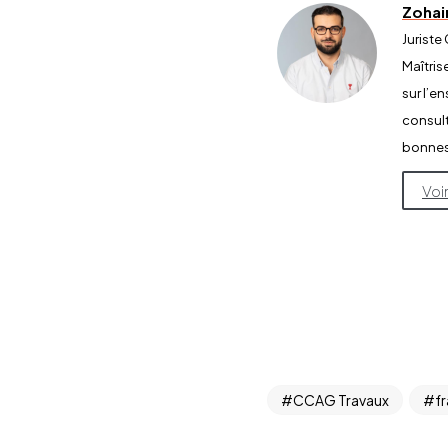
Zoha
Juriste
Maîtris
sur l’e
consult
bonnes 
Voi
CCAG Travaux
fr