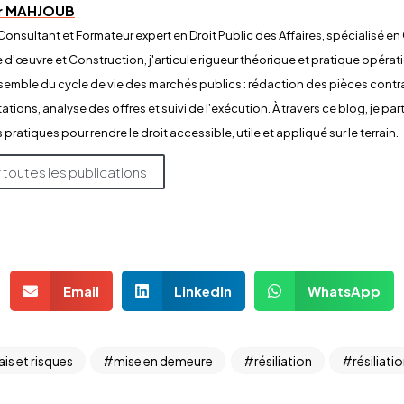
ir MAHJOUB
 Consultant et Formateur expert en Droit Public des Affaires, spécialisé
e d’œuvre et Construction, j'articule rigueur théorique et pratique opératio
nsemble du cycle de vie des marchés publics : rédaction des pièces contr
ations, analyse des offres et suivi de l’exécution. À travers ce blog, je pa
pratiques pour rendre le droit accessible, utile et appliqué sur le terrain.
r toutes les publications
Email
LinkedIn
WhatsApp
ais et risques
mise en demeure
résiliation
résiliati