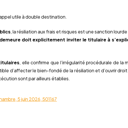
appel utile à double destination.
blics
, la résiliation aux frais et risques est une sanction lourd
demeure doit explicitement inviter le titulaire à s’expl
itulaires
, elle confirme que l’irrégularité procédurale de l
ble d’affecter le bien-fondé de la résiliation et d’ouvrir dro
écution sont par ailleurs établies.
hambre, 5 juin 2026, 501167