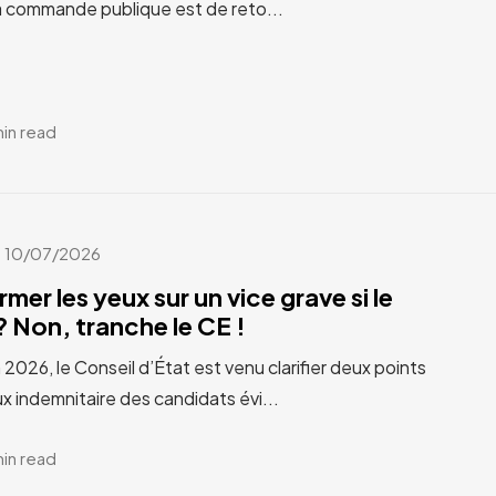
a commande publique est de reto...
min read
10/07/2026
rmer les yeux sur un vice grave si le
 Non, tranche le CE !
n 2026, le Conseil d’État est venu clarifier deux points
x indemnitaire des candidats évi...
min read