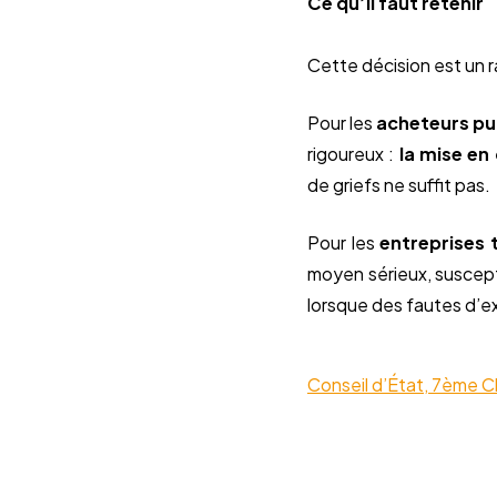
Ce qu’il faut retenir
Cette décision est un r
Pour les
acheteurs pu
rigoureux :
la mise en 
de griefs ne suffit pas.
Pour les
entreprises t
moyen sérieux, suscepti
lorsque des fautes d’ex
Conseil d’État, 7ème C