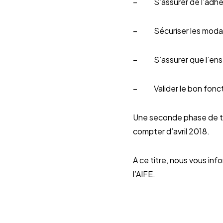
– S’assurer de l’adhésio
– Sécuriser les modali
– S’assurer que l’ensem
– Valider le bon fonct
Une seconde phase de te
compter d’avril 2018.
A ce titre, nous vous in
l’AIFE.