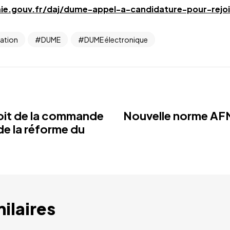
e.gouv.fr/daj/dume-appel-a-candidature-pour-rejoi
sation
DUME
DUME électronique
oit de la commande
Nouvelle norme AF
de la réforme du
milaires