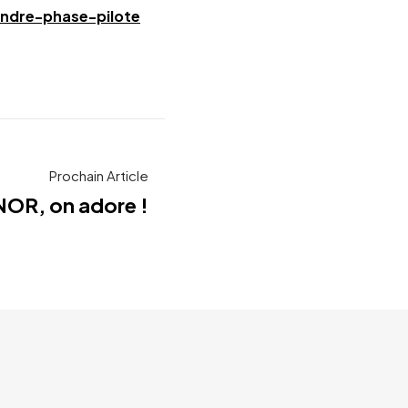
ndre-phase-pilote
Prochain Article
NOR, on adore !