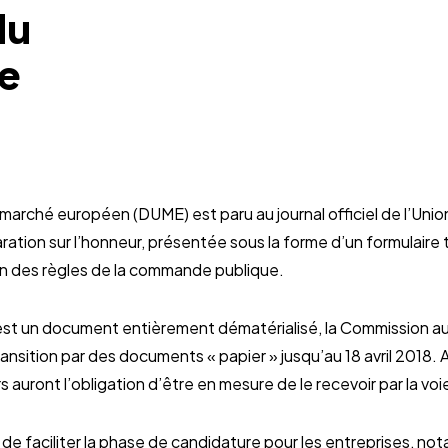
du
e
rché européen (DUME) est paru au journal officiel de l’Union
laration sur l’honneur, présentée sous la forme d’un formulair
ion des règles de la commande publique.
 est un document entièrement dématérialisé, la Commission au
ansition par des documents « papier » jusqu’au 18 avril 2018.
auront l’obligation d’être en mesure de le recevoir par la voi
de faciliter la phase de candidature pour les entreprises, n