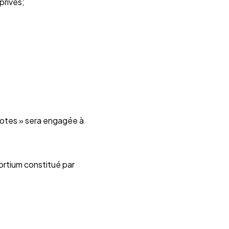
privés;
lotes » sera engagée à
ortium constitué par