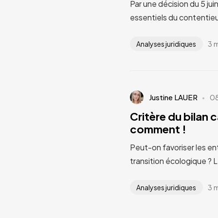
Par une décision du 5 jui
essentiels du contentieu
3 
Analyses juridiques
Justine LAUER
0
Critère du bilan 
comment !
Peut-on favoriser les en
transition écologique ? 
3 
Analyses juridiques