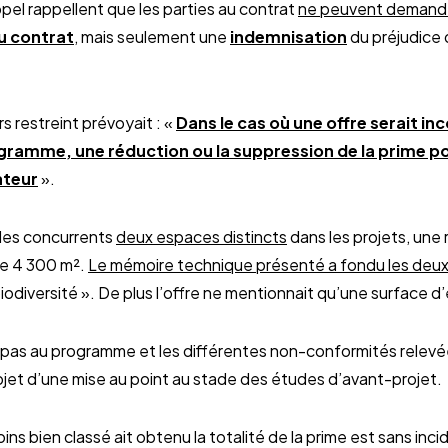
ppel rappellent que les parties au contrat
ne peuvent demander
u contrat
, mais seulement une
indemnisation
du préjudice 
 restreint prévoyait : «
Dans le cas où une offre serait i
gramme, une réduction ou la suppression de la prime po
ateur
».
des concurrents
deux espaces distincts
dans les projets, une
de 4 300 m².
Le mémoire technique présenté a fondu les deux
diversité ». De plus l’offre ne mentionnait qu’une surface d’
it pas au programme et les différentes non-conformités relevé
objet d’une mise au point au stade des études d’avant-projet.
ins bien classé ait obtenu la totalité de la prime est sans in