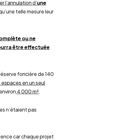
 l’annulation d’
une
qu’une telle mesure leur
ncomplète ou ne
urra être effectuée
 réserve foncière de 140
 espaces en un seul
environ
4 000 m²
.
es n’étaient pas
cidence car chaque projet