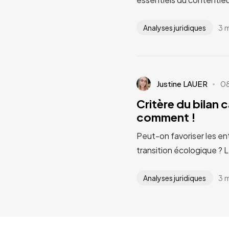
3 
Analyses juridiques
Justine LAUER
0
Critère du bilan 
comment !
Peut-on favoriser les en
transition écologique ? 
3 
Analyses juridiques