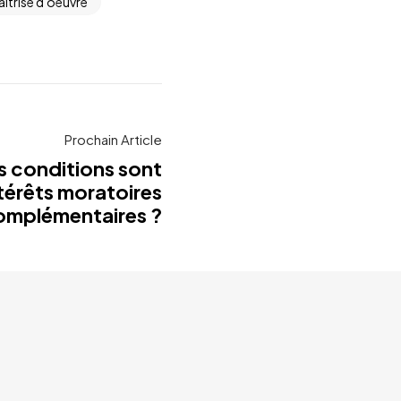
îtrise d'oeuvre
Prochain Article
s conditions sont
ntérêts moratoires
omplémentaires ?