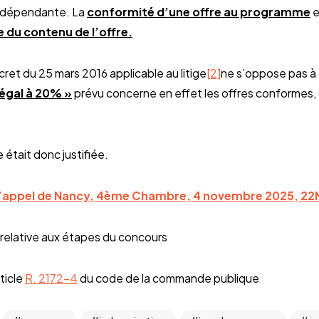
indépendante. La
conformité d’une offre au programme
e
e du contenu de l’offre.
ret du 25 mars 2016 applicable au litige
[2]
ne s’oppose pas à
 égal à 20% »
prévu concerne en effet les offres conformes, c
 était donc justifiée.
d’appel de Nancy, 4ème Chambre, 4 novembre 2025, 2
relative aux étapes du concours
ticle
R. 2172-4
du code de la commande publique