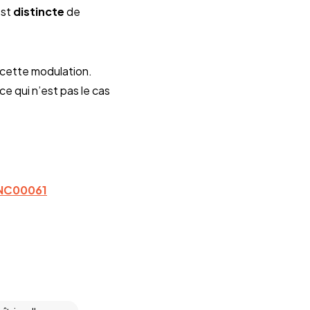
st
distincte
de
 cette modulation.
e qui n’est pas le cas
2NC00061