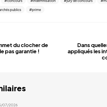
concours
indemnisation
jury de concours
ma
rchés publics
prime
mmet du clocher de
Dans quelle
le pas garantie !
appliqués les i
c
milaires
5/07/2026