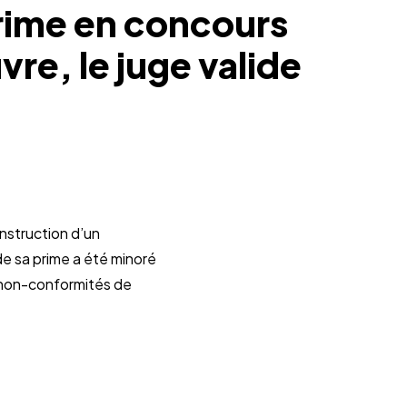
rime en concours
re, le juge valide
nstruction d’un
de sa prime a été minoré
s non-conformités de