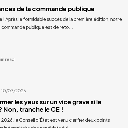
cances de la commande publique
e ! Après le formidable succès de la première édition, notre
a commande publique est de reto...
min read
10/07/2026
rmer les yeux sur un vice grave si le
 Non, tranche le CE !
n 2026, le Conseil d’État est venu clarifier deux points
x indemnitaire des candidats évi...