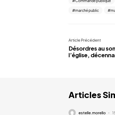
Commande publique
marché public
ma
Article Précédent
Désordres au so
l’église, décenna
Articles Si
estelle.morello
1