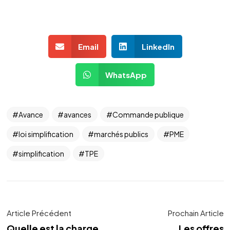
Email
LinkedIn
WhatsApp
Avance
avances
Commande publique
loi simplification
marchés publics
PME
simplification
TPE
Article Précédent
Prochain Article
Quelle est la charge
Les offres