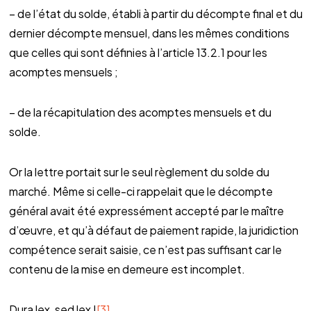
– de l’état du solde, établi à partir du décompte final et du
dernier décompte mensuel, dans les mêmes conditions
que celles qui sont définies à l’article 13.2.1 pour les
acomptes mensuels ;
– de la récapitulation des acomptes mensuels et du
solde.
Or la lettre portait sur le seul règlement du solde du
marché. Même si celle-ci rappelait que le décompte
général avait été expressément accepté par le maître
d’œuvre, et qu’à défaut de paiement rapide, la juridiction
compétence serait saisie, ce n’est pas suffisant car le
contenu de la mise en demeure est incomplet.
Dura lex, sed lex !
[3]