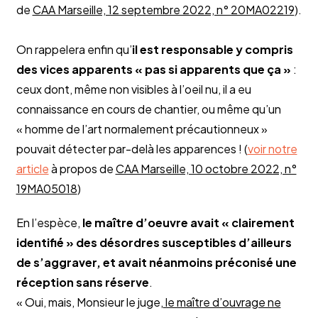
de
CAA Marseille, 12 septembre 2022, n° 20MA02219
).
On rappelera enfin qu’
il est responsable y compris
des vices apparents « pas si apparents que ça »
:
ceux dont, même non visibles à l’oeil nu, il a eu
connaissance en cours de chantier, ou même qu’un
« homme de l’art normalement précautionneux »
pouvait détecter par-delà les apparences ! (
voir notre
article
à propos de
CAA Marseille, 10 octobre 2022, n°
19MA05018
)
En l’espèce,
le maître d’oeuvre avait « clairement
identifié » des désordres susceptibles d’ailleurs
de s’aggraver, et avait néanmoins préconisé une
réception sans réserve
.
« Oui, mais, Monsieur le juge,
le maître d’ouvrage ne