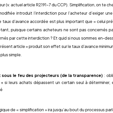
eur (v. actuel article R2191-7 du CCP). Simplification, on te c
modifiée introduit l’interdiction pour l’acheteur d’exiger u
taux d’avance accordée est plus important que « celui prév
tant, puisque certains acheteurs ne sont pas concernés par 
ernés par cette interdiction ? Et quid si nous sommes en-des
 présent article » produit son effet sur le taux d’avance minim
 plus simple.
 sous le feu des projecteurs (de la transparence)
: obl
e + si leurs achats dépassent un certain seul à déterminer, e
té
ogique de « simplification » ira jusqu’au bout du processus pa