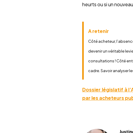
heurts ou si un nouveau
A retenir
Côté acheteur, l’absence
devenir un véritable levi
consultations ! Côté entr
cadre. Savoir analyser l
Dossier législatif à 
par les acheteurs pu
Justi