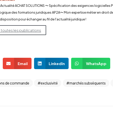
 Actualité ACHAT SOLUTIONS 〜 Spécification des exigences logicielles
ique des formations juridiques AP2A​〜 Mon expertise métier en droit 
 disposition pour échanger au fil de l'actualité juridique !
r toutes les publications
Email
LinkedIn
WhatsApp
ons de commande
exclusivité
marchés subséquents