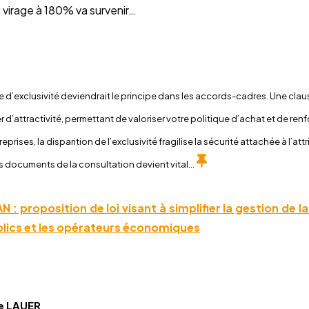
 virage à 180% va survenir…
 d’exclusivité deviendrait le principe dans les accords-cadres. Une claus
er d’attractivité, permettant de valoriser votre politique d’achat et de renf
eprises, la disparition de l’exclusivité fragilise la sécurité attachée à l’at
es documents de la consultation devient vital…
l’AN : proposition de loi visant à simplifier la gestion d
blics et les opérateurs économiques
ne LAUER