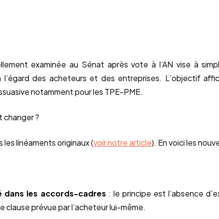
llement examinée au Sénat après vote à l’AN vise à simpli
l’égard des acheteurs et des entreprises. L’objectif affic
ssuasive notamment pour les TPE-PME.
t changer ?
 les linéaments originaux (
voir notre article
). En voici les nouv
ité dans les accords-cadres
: le principe est l’absence d’e
ne clause prévue par l’acheteur lui-même.