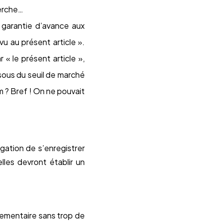
herche…
ne garantie d’avance aux
u au présent article ».
« le présent article »,
sous du seuil de marché
um ? Bref ! On ne pouvait
igation de s’enregistrer
lles devront établir un
rlementaire sans trop de