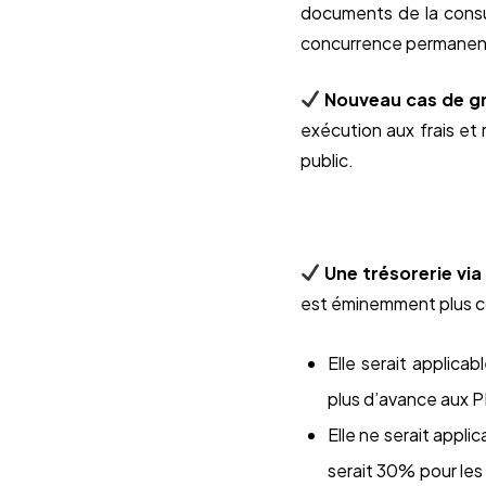
documents de la consul
concurrence permanent
Nouveau cas de g
exécution aux frais et 
public.
Une trésorerie vi
est éminemment plus co
Elle serait applic
plus d’avance aux 
Elle ne serait appli
serait 30% pour les 