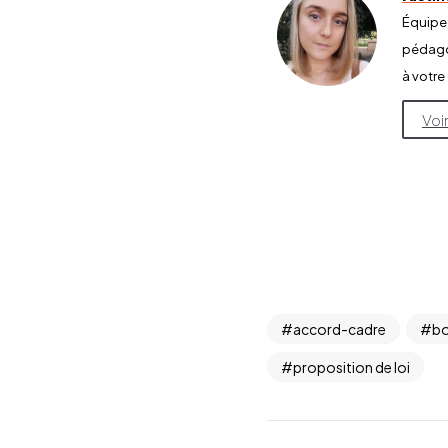
Équipe
pédagog
à votre
Voi
accord-cadre
b
proposition de loi