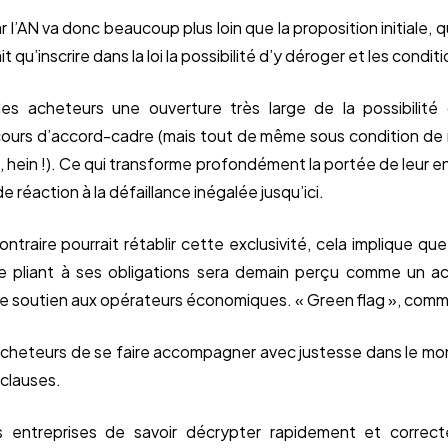
l’AN va donc beaucoup plus loin que la proposition initiale, q
it qu’inscrire dans la loi la possibilité d’y déroger et les condit
 les acheteurs une ouverture très large de la possibilité
ours d’accord-cadre (mais tout de même sous condition de r
 hein !). Ce qui transforme profondément la portée de leur en
 réaction à la défaillance inégalée jusqu’ici.
ntraire pourrait rétablir cette exclusivité, cela implique que
 pliant à ses obligations sera demain perçu comme un ac
de soutien aux opérateurs économiques. « Green flag », comme
s acheteurs de se faire accompagner avec justesse dans le mo
 clauses.
les entreprises de savoir décrypter rapidement et correc