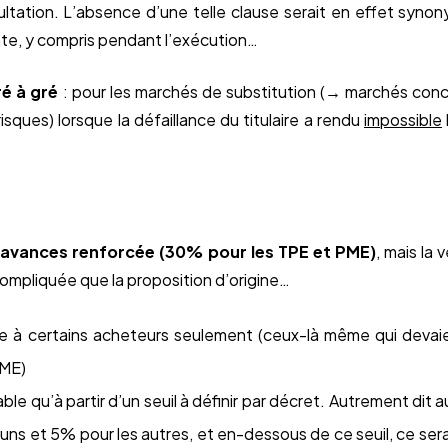
tation. L’absence d’une telle clause serait en effet syno
e, y compris pendant l’exécution…
ré à gré
: pour les marchés de substitution (→ marchés conc
risques) lorsque la défaillance du titulaire a rendu
impossible
a avances renforcée (30% pour les TPE et PME)
, mais la 
mpliquée que la proposition d’origine…
able à certains acheteurs seulement (ceux-là même qui deva
PME)
cable qu’à partir d’un seuil à définir par décret. Autrement dit
uns et 5% pour les autres, et en-dessous de ce seuil, ce sera