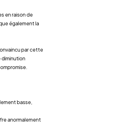
es en raison de
oque également la
convaincu par cette
e diminution
 compromise.
alement basse,
’offre anormalement