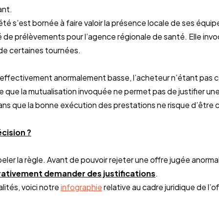
ant.
té s’est bornée à faire valoir la présence locale de ses équip
é de prélèvements pour l’agence régionale de santé. Elle inv
 de certaines tournées.
 effectivement anormalement basse, l’acheteur n’étant pas 
e que la mutualisation invoquée ne permet pas de justifier un
 sans que la bonne exécution des prestations ne risque d’être
écision ?
eler la règle. Avant de pouvoir rejeter une offre jugée anorm
rativement demander des justifications
.
lités, voici notre
infographie
relative au cadre juridique de l