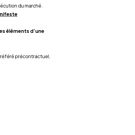
 exécution du marché.
anifeste
des éléments d’une
e référé précontractuel,