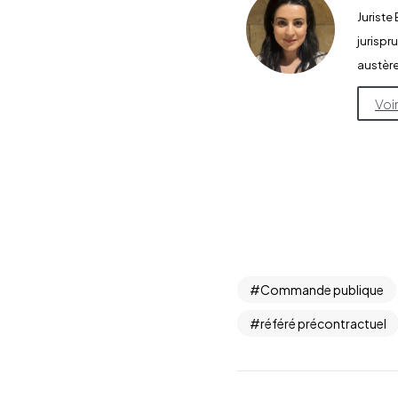
Jurist
jurispr
austère
Voi
Commande publique
référé précontractuel