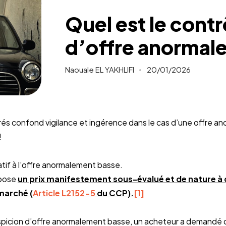
Quel est le contr
d’offre anormal
Naouale EL YAKHLIFI
20/01/2026
rés confond vigilance et ingérence dans le cas d’une offre a
!
elatif à l’offre anormalement basse.
opose
un prix manifestement sous-évalué et de nature 
marché (
Article L2152-5
du CCP).
[1]
spicion d’offre anormalement basse, un acheteur a demandé de