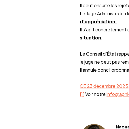
Il peut ensuite les reje
Le Juge Administratif d
d’appréciation.
Il s’agit concrètement
situation
.
Le Conseil d’État rappel
le juge ne peut pas rem
Il annule donc l’ordonn
CE 23 décembre 2025
[1]
Voir notre
infographi
Naoua