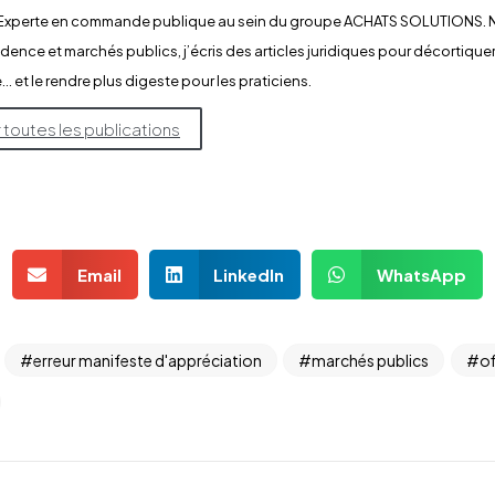
e Experte en commande publique au sein du groupe ACHATS SOLUTIONS. N
udence et marchés publics, j’écris des articles juridiques pour décortiquer
… et le rendre plus digeste pour les praticiens.
r toutes les publications
Email
LinkedIn
WhatsApp
erreur manifeste d'appréciation
marchés publics
o