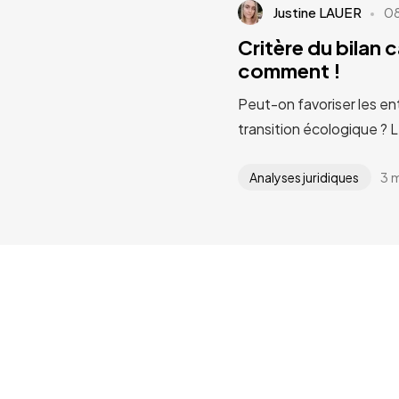
Justine LAUER
0
Critère du bilan 
comment !
Peut-on favoriser les en
transition écologique ? 
3 
Analyses juridiques