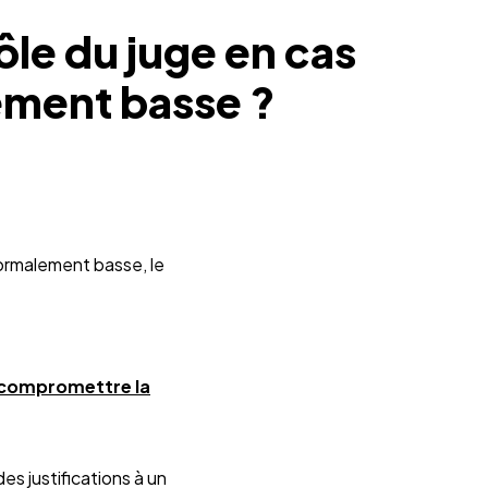
ôle du juge en cas
ement basse ?
normalement basse, le
à compromettre la
s justifications à un