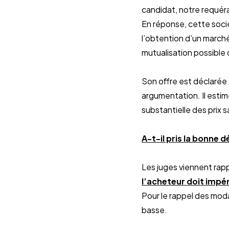
candidat, notre requér
En réponse, cette socié
l’obtention d’un march
mutualisation possible
Son offre est déclarée
argumentation. Il estim
substantielle des prix
A-t-il pris la bonne d
Les juges viennent rapp
l’acheteur doit impé
Pour le rappel des moda
basse.