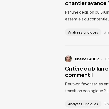
chantier avance ?
Par une décision du 5 jui
essentiels du contentieu
3 
Analyses juridiques
Justine LAUER
0
Critère du bilan 
comment !
Peut-on favoriser les en
transition écologique ? 
3 
Analyses juridiques