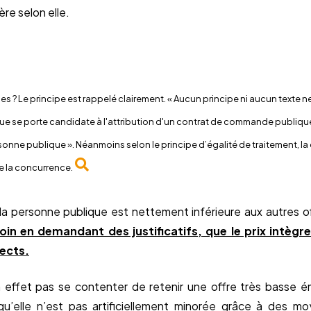
ière selon elle.
ges ? Le principe est rappelé clairement. « Aucun principe ni aucun texte n
e se porte candidate à l'attribution d'un contrat de commande publiqu
onne publique ». Néanmoins selon le principe d’égalité de traitement, la
e la concurrence.
e la personne publique est nettement inférieure aux autres o
soin en demandant des justificatifs, que le prix intègr
rects.
 effet pas se contenter de retenir une offre très basse 
 qu’elle n’est pas artificiellement minorée grâce à des m