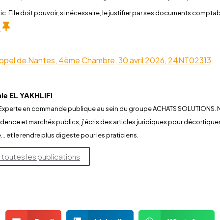
ic. Elle doit pouvoir, si nécessaire, le justifier par ses documents compt
.
’appel de Nantes, 4ème Chambre, 30 avril 2026, 24NT02313
le EL YAKHLIFI
e Experte en commande publique au sein du groupe ACHATS SOLUTIONS. N
udence et marchés publics, j’écris des articles juridiques pour décortiquer
… et le rendre plus digeste pour les praticiens.
r toutes les publications