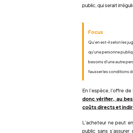
public, qui serait irrégul
Focus
Qu’en est-il selon les ju
qu'une personne publiqu
besoins d'une autre pers
fausser les conditions d
En l’espèce, l’offre d
donc vérifier, au be
coûts directs et indi
L’acheteur ne peut en
public sans s’assurer