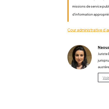
missions de service publ
d'information approprié
Cour administrative d
Naoua
Jurist
jurispr
austère
Voi