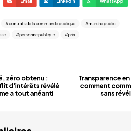
Email
LinkedIn
WhatsApp
contrats de la commande publique
marché public
sse
personne publique
prix
mé, zéro obtenu :
Transparence en
it d'intérêts révélé
comment commun
ême a tout anéanti
sans révé
milaires