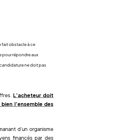
e fait obstacle à ce
e pour répondre aux
 candidature ne doit pas
ffres.
L’acheteur doit
e bien l’ensemble des
émanant d’un organisme
oyens financés par des