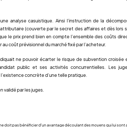
 une analyse casuistique. Ainsi l’instruction de la décompos
attributaire (couverte par le secret des affaires et dès lors s
 que le prix prend bien en compte l’ensemble des coûts direct
ur au coût prévisionnel du marché fixé par l’acheteur.
ndiquait ne pouvoir écarter le risque de subvention croisée e
andidat public et ses activités concurrentielles. Les jug
existence concrète d’une telle pratique.
 validé par les juges.
 ne doit pas bénéficier d'un avantage découlant des moyens qui lui sont at