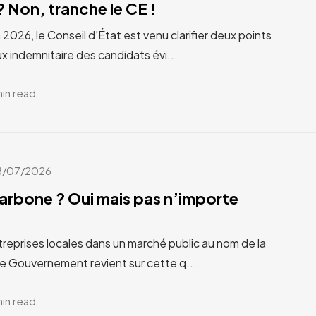
 Non, tranche le CE !
n 2026, le Conseil d’État est venu clarifier deux points
x indemnitaire des candidats évi...
min read
8/07/2026
carbone ? Oui mais pas n’importe
treprises locales dans un marché public au nom de la
Le Gouvernement revient sur cette q...
min read