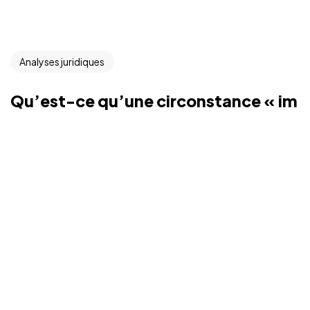
Analyses juridiques
Qu’est-ce qu’une circonstance « im
prévisible » ?
Une circonstance imprévisible intervenue après
l'attribution (mais avant la signature) du contrat permet
d'en modifier régulièrement la teneur de manière subs...
Justine LAUER
23/10/2024
Lire Plus