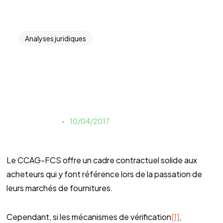
Analyses juridiques
Les règles du « cache-
cash » en marché public de
fournitures
Julien Prince
10/04/2017
Le CCAG-FCS offre un cadre contractuel solide aux
acheteurs qui y font référence lors de la passation de
leurs marchés de fournitures.
Cependant, si les mécanismes de vérification
[1]
,