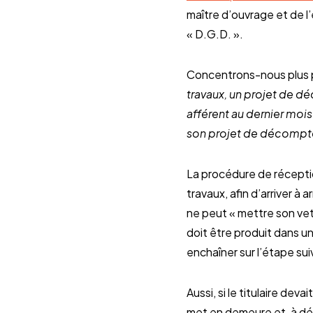
maître d’ouvrage et de l
« D.G.D. ».
Concentrons-nous plus pa
travaux, un projet de 
afférent au dernier mois
son projet de décompte 
La procédure de réceptio
travaux, afin d’arriver à
ne peut « mettre son vet
doit être produit dans un
enchaîner sur l’étape su
Aussi, si le titulaire de
met en demeure et, à défa