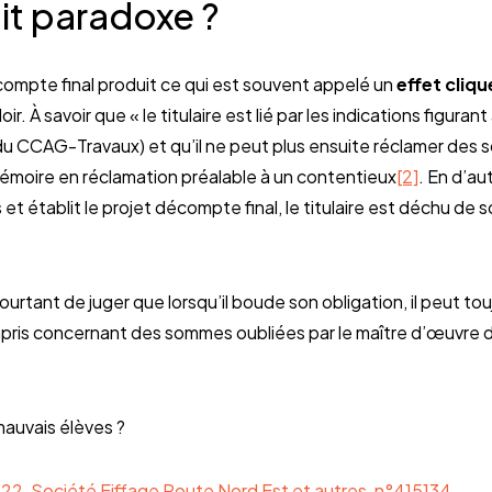
it paradoxe ?
écompte final produit ce qui est souvent appelé un
effet cliqu
r. À savoir que « le titulaire est lié par les indications figur
.3.du CCAG-Travaux) et qu’il ne peut plus ensuite réclamer des 
émoire en réclamation préalable à un contentieux
[2]
. En d’au
et établit le projet décompte final, le titulaire est déchu de 
ourtant de juger que lorsqu’il boude son obligation, il peut to
mpris concernant des sommes oubliées par le maître d’œuvre d
mauvais élèves ?
022, Société Eiffage Route Nord Est et autres, n°415134