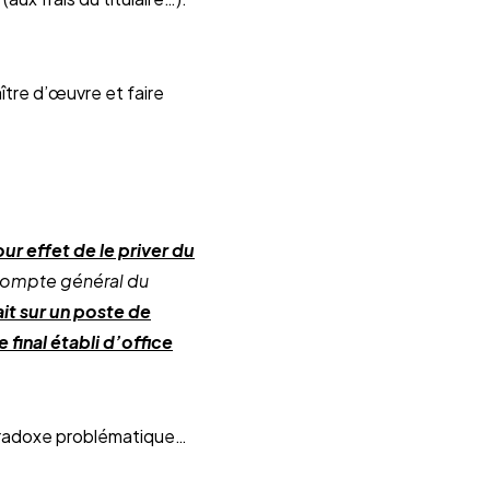
ître d’œuvre et faire
ur effet de le priver du
écompte général du
it sur un poste de
final établi d’office
paradoxe problématique…