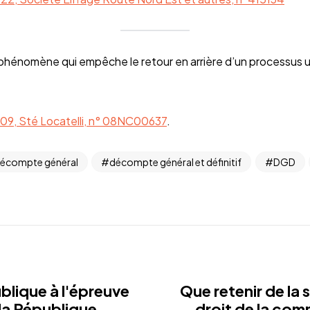
 phénomène qui empêche le retour en arrière d’un processus u
09, Sté Locatelli, n° 08NC00637
.
écompte général
décompte général et définitif
DGD
lique à l'épreuve
Que retenir de la
 la République
droit de la co