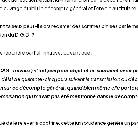
e d’ouvrage établit le décompte général et l’envoie au titulaire.
t taiseux peut-il alors réclamer des sommes omises par le ma
tion du D.G.D. ?
e répondre par l’affirmative, jugeant que :
CAG-Travaux) n’ont pas pour objet et ne sauraient avoir po
le délai de quarante-cinq jours suivant la transmission du d
n sur ce décompte général, quand bien même elle portera
mnisation qui n’avait pas été mentionné dans le décompte 
.
é de le relever la doctrine, cette jurisprudence génère un 