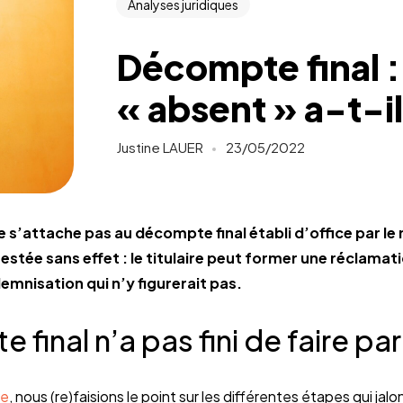
Analyses juridiques
Décompte final : l
« absent » a-t-il
Justine LAUER
23/05/2022
e s’attache pas au décompte final établi d’office par le
stée sans effet : le titulaire peut former une réclamat
mnisation qui n’y figurerait pas.
final n’a pas fini de faire parle
le
, nous (re)faisions le point sur les différentes étapes qui jal