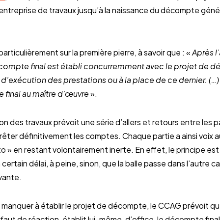
’entreprise de travaux jusqu’à la naissance du décompte généra
rticulièrement sur la première pierre, à savoir que : «
Après 
décompte final est établi concurremment avec le projet de
 d’exécution des prestations ou à la place de ce dernier. (…) 
final au maître d’œuvre
».
n des travaux prévoit une série d’allers et retours entre les 
 arrêter définitivement les comptes. Chaque partie a ainsi voix
o » en restant volontairement inerte. En effet, le principe 
 certain délai, à peine, sinon, que la balle passe dans l’autre c
ivante.
vait manquer à établir le projet de décompte, le CCAG prévoit q
ut de réaction, établit lui-même, d’office, le décompte final (