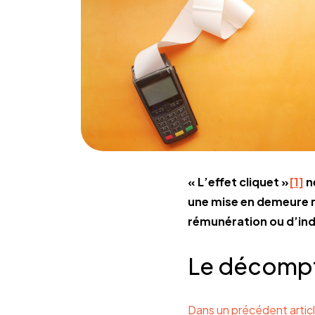
« L’effet cliquet »
[1]
n
une mise en demeure re
rémunération ou d’inde
Le décompte 
Dans un précédent artic