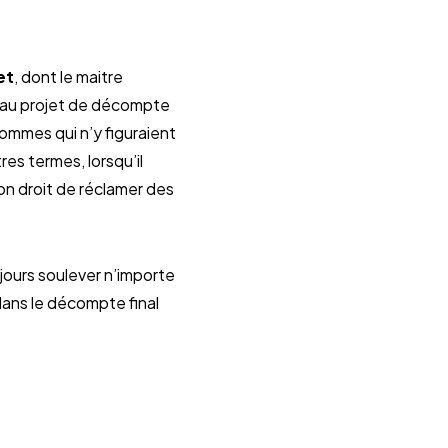
et
, dont le maitre
ant au projet de décompte
sommes qui n’y figuraient
tres termes, lorsqu’il
son droit de réclamer des
ujours soulever n’importe
ans le décompte final