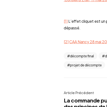
[1]
L’effet cliquet est un
dépassé.
[2]
CAA Nancy 28 mai 20
décompte final
d
projet de décompte
Article Précédent
La commande pub
des principes de