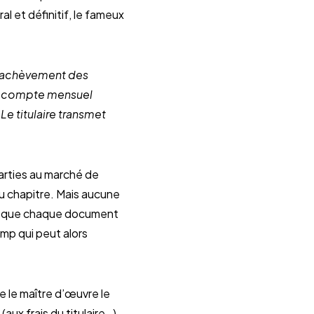
l et définitif, le fameux
l’achèvement des
 décompte mensuel
Le titulaire transmet
parties au marché de
 au chapitre. Mais aucune
est que chaque document
amp qui peut alors
ue le maître d’œuvre le
aux frais du titulaire…).